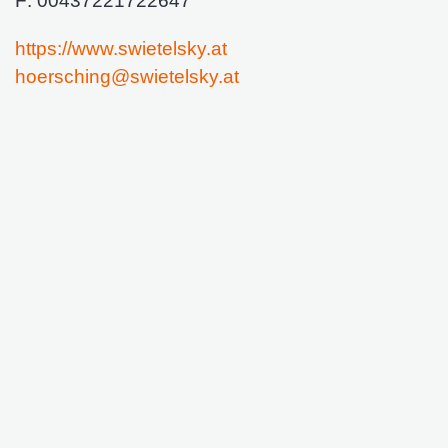
F:
00437221722647
https://www.swietelsky.at
hoersching@
swietelsky.at