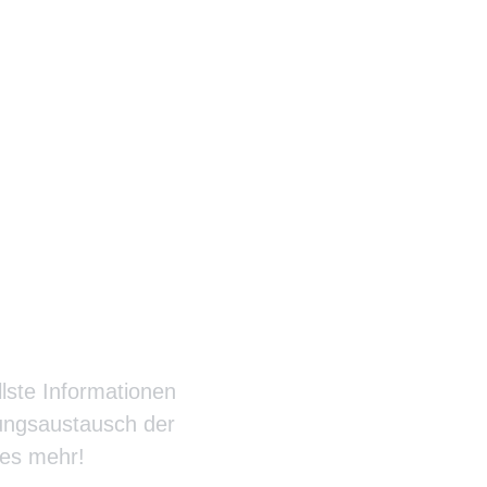
rrazzo
llste Informationen
rungsaustausch der
les mehr!