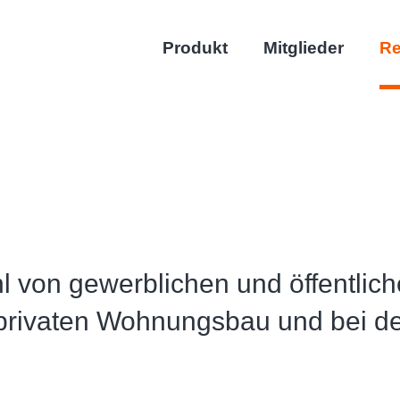
Produkt
Mitglieder
Re
l von gewerblichen und öffentlic
privaten Wohnungsbau und bei d
Saeco
d
Lustenau, Österre