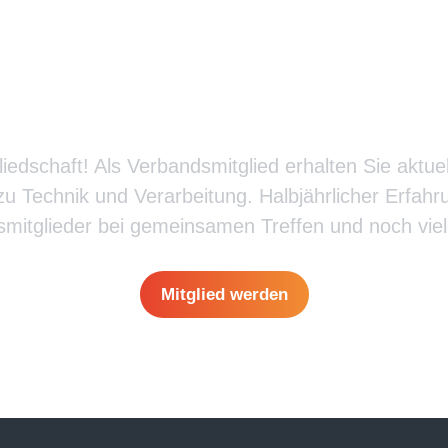
ndsmitglied bei BituTe
gliedschaft! Als Verbandsmitglied erhalten Sie aktue
u Technik und Verarbeitung. Halbjährlicher Erfah
mitglieder bei gemeinsamen Treffen und noch vie
Mitglied werden