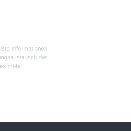
rrazzo
llste Informationen
rungsaustausch der
les mehr!